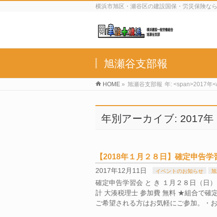
横浜市旭区・瀬谷区の建設国保・労災保険な
旭瀬谷支部報
HOME
»
旭瀬谷支部報
年: <span>2017年<
年別アーカイブ: 2017年
【2018年１月２８日】確定申告
2017年12月11日
イベントのお知らせ
旭
確定申告学習会 と き １月２８日（日）
計 大湊税理士 参加費 無料 ★組合で
ご希望される方はお気軽にご参加。・お