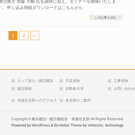
険労務士 加藤 大輔 氏を講師に迎え、セミナーを開催いたしま
す。 申し込み用紙ダウンロードはこちらから
この記事を読む
1
2
»
入って安心！建設横浜
労災保険
工事保険
建設国保
自動車共済
お問い合わ
旭瀬谷支部へのアクセス
各支部のご案内
Copyright ©
横浜建設一般労働組合 旭瀬谷支部
All Rights Reserved.
Powered by
WordPress
&
BizVektor Theme
by
Vektor,Inc.
technology.