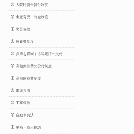
入院時資金貸付制度
出産育児一時金制度
労災保険
療養費制度
負担を軽減する認定証の交付
高額療養費の貸付制度
高額療養費制度
市連共済
工事保険
自動車共済
動画・職人探訪