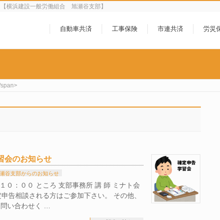
ら【横浜建設一般労働組合 旭瀬谷支部】
自動車共済
工事保険
市連共済
労災
/span>
学習会のお知らせ
瀬谷支部からのお知らせ
１０：００ ところ 支部事務所 講 師 ミナト会
確定申告相談される方はご参加下さい。 その他、
問い合わせく …