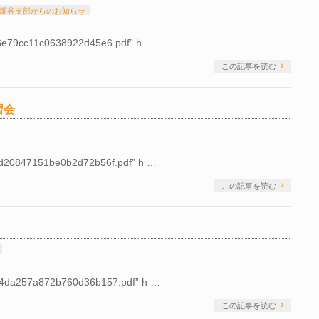
瀬谷支部からのお知らせ
46e79cc11c0638922d45e6.pdf” h …
この記事を読む
習会
6d20847151be0b2d72b56f.pdf” h …
この記事を読む
74da257a872b760d36b157.pdf” h …
この記事を読む