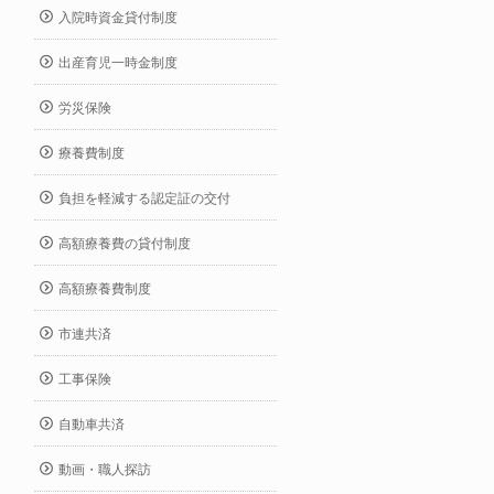
入院時資金貸付制度
出産育児一時金制度
労災保険
療養費制度
負担を軽減する認定証の交付
高額療養費の貸付制度
高額療養費制度
市連共済
工事保険
自動車共済
動画・職人探訪