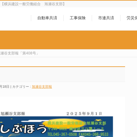
ら【横浜建設一般労働組合 旭瀬谷支部】
自動車共済
工事保険
市連共済
労災
瀬谷支部報「第408号」
」
月18日
カテゴリー :
旭瀬谷支部報