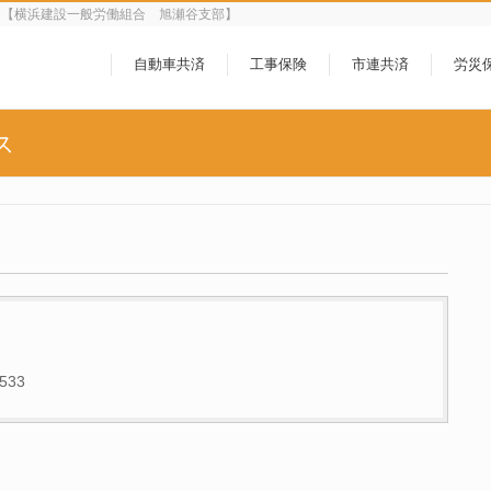
ら【横浜建設一般労働組合 旭瀬谷支部】
自動車共済
工事保険
市連共済
労災
ス
533