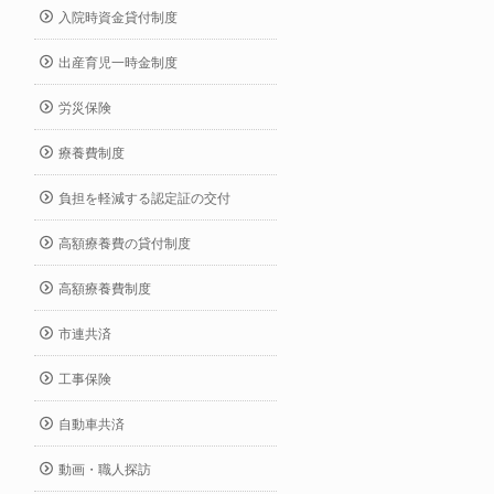
入院時資金貸付制度
出産育児一時金制度
労災保険
療養費制度
負担を軽減する認定証の交付
高額療養費の貸付制度
高額療養費制度
市連共済
工事保険
自動車共済
動画・職人探訪