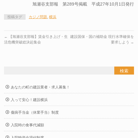
旭瀬谷支部報 第289号掲載 平成27年10月1日発行
投稿タグ
カジノ問題
,
横浜
←
【旭瀬谷支部報】賃金引き上げ・生
建設国保・国の補助金 現行水準確保を
活危機突破総決起集会
要求しよう
→
あなたの町の建設業者・求人募集！
入って安心！建設横浜
傷病手当金（休業手当）制度
入院時の食事代減額
入院時資金貸付制度