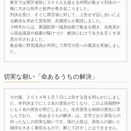
東京では厚労省前に３００人を超える仲間が集まり判決の一
報に大きな拍手と歓声が巻き起こりました。
判決を受け、すぐに厚労省に対して、上告せず話し合いによ
る解決を求めて原告団、弁護団らが要請しました。
３時半からは、衆議院第一議員会館で集会を開き、全政党か
ら国会議員や秘書が駆けつけ、解決にむけて全力を尽くす決
意が示されました。
集会後に野党議員が共同して厚労大臣への要請を実施しまし
た。
切実な願い「命あるうちの解決」
その後、２０１４年１月７日に上告する旨を明らかにしまし
た。本判決までに１２名の原告が亡くなり、この上告期間中
にも１名の原告が死亡しました。生存原告も病状の悪化に苦
しんでおり、「命あるうちの解決」は、文字どおり原告らの
待ったなしの切実な願いです。国の上告は、原告らの願いと
期待を大きく裏切るもので、断じて許すことはできません。