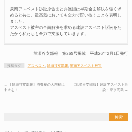
泉南アスベスト訴訟原告団と弁護団は早期全面解決を強く求
めると共に、最高裁においても全力で闘い抜くことを表明し
ました。
アスベスト被害の全面解決を求める建設アスベスト訴訟をた
たかう私たちも全力で支援していきます。
旭瀬谷支部報 第269号掲載 平成26年2月1日発行
投稿タグ
アスベスト
,
旭瀬谷支部報
,
泉南アスベスト被害
←
【旭瀬谷支部報】消費税の大増税は
【旭瀬谷支部報】建設アスベスト訴
中止を！
訟・東京高裁
→