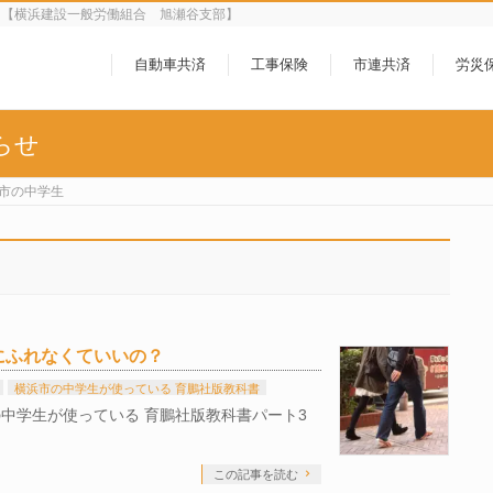
ら【横浜建設一般労働組合 旭瀬谷支部】
自動車共済
工事保険
市連共済
労災
らせ
市の中学生
にふれなくていいの？
横浜市の中学生が使っている 育鵬社版教科書
中学生が使っている 育鵬社版教科書パート3
この記事を読む