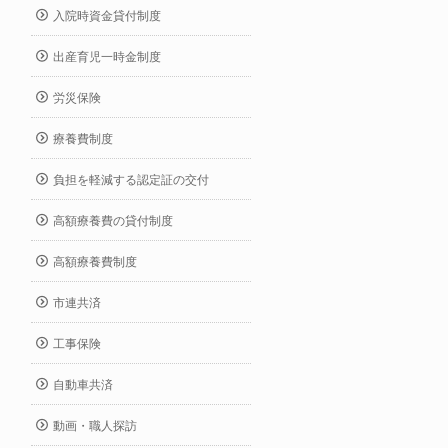
入院時資金貸付制度
出産育児一時金制度
労災保険
療養費制度
負担を軽減する認定証の交付
高額療養費の貸付制度
高額療養費制度
市連共済
工事保険
自動車共済
動画・職人探訪