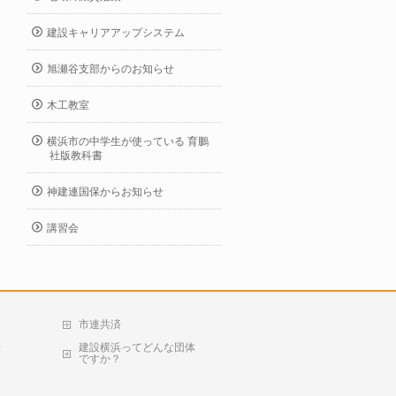
建設キャリアアップシステム
旭瀬谷支部からのお知らせ
木工教室
横浜市の中学生が使っている 育鵬
社版教科書
神建連国保からお知らせ
講習会
市連共済
せ
建設横浜ってどんな団体
ですか？