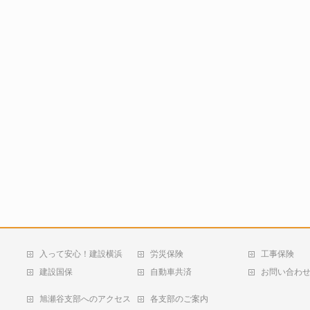
入って安心！建設横浜
労災保険
工事保険
建設国保
自動車共済
お問い合わ
旭瀬谷支部へのアクセス
各支部のご案内