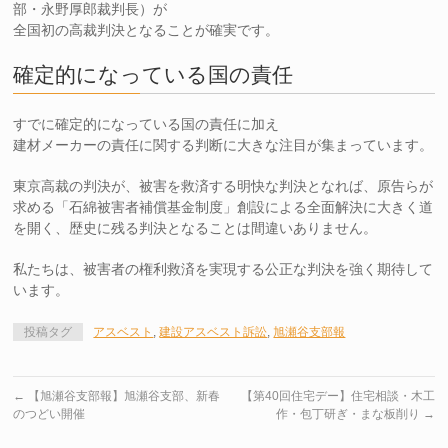
部・永野厚郎裁判長）が
全国初の高裁判決となることが確実です。
確定的になっている国の責任
すでに確定的になっている国の責任に加え
建材メーカーの責任に関する判断に大きな注目が集まっています。
東京高裁の判決が、被害を救済する明快な判決となれば、原告らが
求める「石綿被害者補償基金制度」創設による全面解決に大きく道
を開く、歴史に残る判決となることは間違いありません。
私たちは、被害者の権利救済を実現する公正な判決を強く期待して
います。
投稿タグ
アスベスト
,
建設アスベスト訴訟
,
旭瀬谷支部報
←
【旭瀬谷支部報】旭瀬谷支部、新春
【第40回住宅デー】住宅相談・木工
のつどい開催
作・包丁研ぎ・まな板削り
→